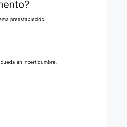
mento?
uema preestablecido:
r queda en incertidumbre.