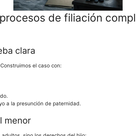
procesos de filiación compl
eba clara
Construimos el caso con:
do.
o a la presunción de paternidad.
el menor
s adultos, sino los derechos del hijo: